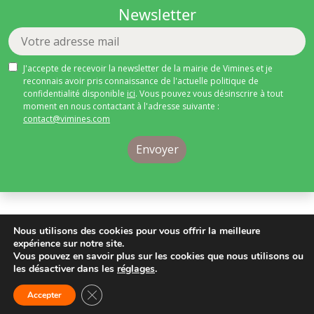
Newsletter
J'accepte de recevoir la newsletter de la mairie de Vimines et je
reconnais avoir pris connaissance de l'actuelle politique de
confidentialité disponible
ici
. Vous pouvez vous désinscrire à tout
moment en nous contactant à l'adresse suivante :
contact@vimines.com
Mentions légales
Nous utilisons des cookies pour vous offrir la meilleure
expérience sur notre site.
Conditions générales d’utilisations
Vous pouvez en savoir plus sur les cookies que nous utilisons ou
Charte de protection des données à caractère
les désactiver dans les
réglages
.
personnel et politique de confidentialité
Fermer la bannière des cookies GDPR
Site WordPress par Nouvel Oeil
Accepter