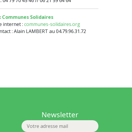
 : 04 79 70 45 46 // 06 21 59 64 64
x Communes Solidaires
e internet :
communes-solidaires.org
ntact : Alain LAMBERT au 04.79.96.31.72
Newsletter