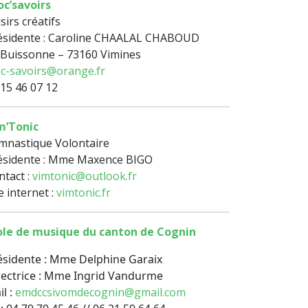
oc’savoirs
sirs créatifs
ésidente : Caroline CHAALAL CHABOUD
 Buissonne – 73160 Vimines
oc-savoirs@orange.fr
 15 46 07 12
m’Tonic
mnastique Volontaire
ésidente : Mme Maxence BIGO
ntact :
vimtonic@outlook.fr
e internet :
vimtonic.fr
ole de musique du canton de Cognin
ésidente : Mme Delphine Garaix
rectrice : Mme Ingrid Vandurme
l :
emdccsivomdecognin@gmail.com