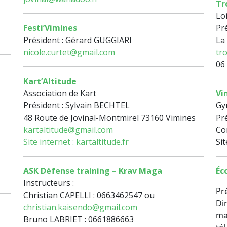
Tr
Loi
Festi’Vimines
Pr
Président : Gérard GUGGIARI
La
nicole.curtet@gmail.com
tr
06
Kart’Altitude
Association de Kart
Vi
Président : Sylvain BECHTEL
Gy
48 Route de Jovinal-Montmirel 73160 Vimines
Pr
kartaltitude@gmail.com
Co
Site internet : kartaltitude.fr
Sit
ASK Défense training – Krav Maga
Éc
Instructeurs :
Pr
Christian CAPELLI : 0663462547 ou
Di
christian.kaisendo@gmail.com
mai
Bruno LABRIET : 0661886663