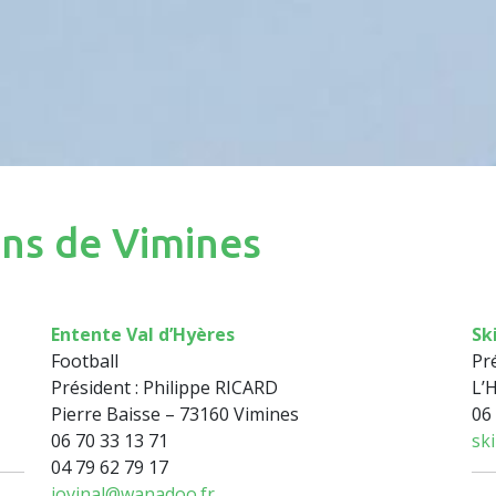
ons de Vimines
Entente Val d’Hyères
Sk
Football
Pr
Président : Philippe RICARD
L’
Pierre Baisse – 73160 Vimines
06
06 70 33 13 71
sk
04 79 62 79 17
jovinal@wanadoo.fr