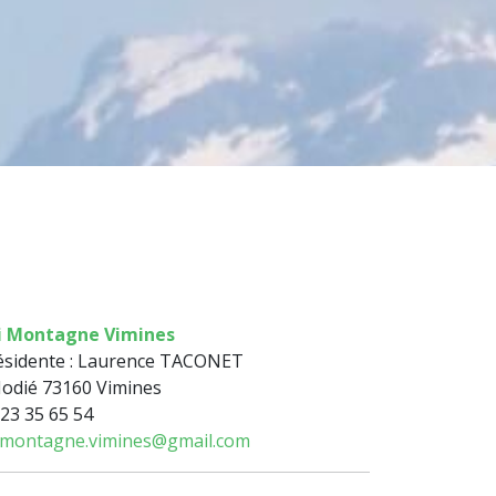
i Montagne Vimines
ésidente : Laurence TACONET
Hodié 73160 Vimines
 23 35 65 54
imontagne.vimines@gmail.com